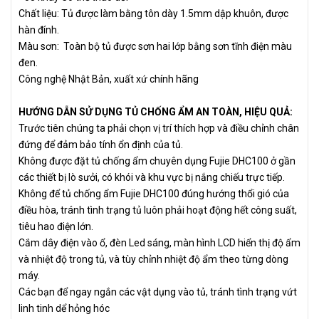
Chất liệu: Tủ được làm bằng tôn dày 1.5mm dập khuôn, được
hàn đính.
Màu sơn: Toàn bộ tủ được sơn hai lớp bằng sơn tĩnh điện màu
đen.
Công nghệ Nhật Bản, xuất xứ chính hãng
HƯỚNG DẪN SỬ DỤNG TỦ CHỐNG ẨM AN TOÀN, HIỆU QUẢ:
Trước tiên chúng ta phải chọn vị trí thích hợp và điều chỉnh chân
đứng để đảm bảo tính ổn định của tủ.
Không được đặt tủ chống ẩm chuyên dụng Fujie DHC100 ở gần
các thiết bị lò sưởi, có khói và khu vực bị nắng chiếu trực tiếp.
Không để tủ chống ẩm Fujie DHC100 đúng hướng thổi gió của
điều hòa, tránh tình trạng tủ luôn phải hoạt động hết công suất,
tiêu hao điện lớn.
Cắm dây điện vào ổ, đèn Led sáng, màn hình LCD hiển thị độ ẩm
và nhiệt độ trong tủ, và tùy chỉnh nhiệt độ ẩm theo từng dòng
máy.
Các bạn để ngay ngắn các vật dụng vào tủ, tránh tình trạng vứt
linh tinh dể hỏng hóc