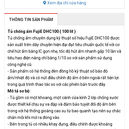
Xem địa chỉ cửa hàng
THÔNG TIN SẢN PHẨM
Tủ chống ẩm FujiE DHC100 ( 100 lít )
Tủ chống ẩm chuyên dụng kỹ thuật số hiệu FujiE DHC100 được
sản xuất trên dây chuyền hiện đại đạt tiêu chuẩn quốc tế với cơ
chế hút ẩm bằng IC gọn nhẹ, tốc độ hút ẩm nhanh gấp 10 lần và
tiêu hao điện năng chỉ bằng 1/10 so với sản phẩm sử dụng
công nghệ cũ.
- Sản phẩm có hệ thống đèn đồng hồ kỹ thuật số báo độ
ẩm/nhiệt độ và có nút điều chỉnh độ ẩm ở bên ngoài rất tiện lợi
trong quá trình thao tác so với các phiên bản trước đây.
Mô tả sơ bộ:
- Tủ gồm có một khoang, một cánh cửa kính 2 lớp chống xước
được thiết kế chịu sự va đập và đảm bảo tuyệt đối độ ẩm bên
trong với hệ thống gioăng cao su từ bao quanh tạo nên sự chắc
chắn mỗi khi mở ra đóng vào.
- Bên trong tủ có nhiều khay đựng, điều chỉnh được khoảng