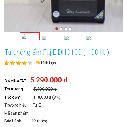
Tủ chống ẩm FujiE DHC100 ( 100 lít )
bình luận
5.290.000 đ
Giá VINAFAT:
5.400.000 đ
Thị trường:
Tiết kiệm:
110,000 đ (3%)
Thương hiệu: FujiE
Mã sản phẩm:
Bảo hành: 12 tháng