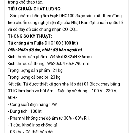
trong khó thao tác.
TIÊU CHUẨN CHẤT LƯỢNG:
- Sản phẩm chống ẩm FujiE DHC100 được sản xuất theo đúng
tiêu chuẩn công nghệ hiện đại của Nhật Bản đạt chuẩn quốc tế
và có đầy đủ các chứng nhận CO, CQ…
THÔNG SỐ KỸ THUẬT:
Tủ chống ẩm Fujie DHC100 ( 100 lít )
Điều khiển độ ẩm, nhiệt độ bên ngoài tủ.
Kích thước sản phẩm : W455xD382xH736mm
Kích thước cả thùng : W520xD470xH790mm
Trọng lượng sản phẩm : 21 kg
Trọng lượng cả bao bì : 23 kg
Kết cấu: Tủ được thiết kế gọn nhẹ, lắp đặt 01 Block chạy bằng
01 IC làm lạnh và hút ẩm. - Điện áp sử dụng: 100 V - 230 V,
50Hz
- Công suất điện năng : 7W
- Dung tích : 100 lít
- Phạm vi khống chế độ ẩm từ 30% - 80% RH.
- 1 cửa, khoá Inox chống gỉ
- 03 khay Có thể tháo dời