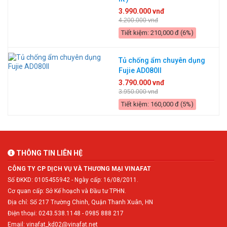
3.990.000 vnđ
4.200.000 vnđ
Tiết kiệm: 210,000 đ (6%)
Tủ chống ẩm chuyên dụng
Fujie AD080II
3.790.000 vnđ
3.950.000 vnđ
Tiết kiệm: 160,000 đ (5%)
THÔNG TIN LIÊN HỆ
CÔNG TY CP DỊCH VỤ VÀ THƯƠNG MẠI VINAFAT
Số ĐKKD: 0105455942 - Ngày cấp: 16/08/2011.
Cơ quan cấp: Sở Kế hoạch và Đầu tư TPHN.
Địa chỉ: Số 217 Trường Chinh, Quận Thanh Xuân, HN
Điện thoại: 0243.538.1148 - 0985 888 217
Email: vinafat_kd02@vinafat.net