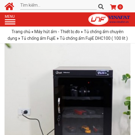
0
Toggle
MENU
navigation
Trang chủ
»
Máy hút ẩm - Thiết bị đo
»
Tủ chống ẩm chuyên
dụng
»
Tủ chống ẩm FujiE
»
Tủ chống ẩm FujiE DHC100 ( 100 lít )