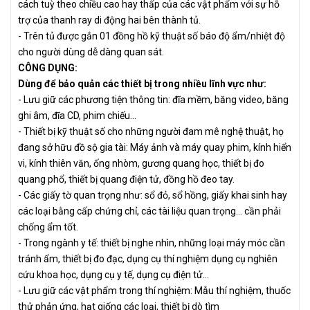
cách tuỳ theo chiều cao hay thấp của các vật phẩm với sự hỗ
trợ của thanh ray di động hai bên thành tủ.
- Trên tủ được gắn 01 đồng hồ kỹ thuật số báo độ ẩm/nhiệt độ
cho người dùng dễ dàng quan sát.
CÔNG DỤNG:
Dùng để bảo quản các thiết bị trong nhiều lĩnh vực như:
- Lưu giữ các phương tiện thông tin: đĩa mềm, băng video, băng
ghi âm, đĩa CD, phim chiếu...
- Thiết bị kỹ thuật số cho những người đam mê nghệ thuật, họ
đang sở hữu đồ sộ gia tài: Máy ảnh và máy quay phim, kính hiển
vi, kính thiên văn, ống nhòm, gương quang học, thiết bị đo
quang phổ, thiết bị quang điện tử, đồng hồ đeo tay.
- Các giấy tờ quan trọng như: sổ đỏ, sổ hồng, giấy khai sinh hay
các loại bằng cấp chứng chỉ, các tài liệu quan trọng... cần phải
chống ẩm tốt.
- Trong ngành y tế: thiết bị nghe nhìn, những loại máy móc cần
tránh ẩm, thiết bị đo đạc, dụng cụ thí nghiệm dụng cụ nghiên
cứu khoa học, dụng cụ y tế, dụng cụ điện tử...
- Lưu giữ các vật phẩm trong thí nghiệm: Mẫu thí nghiệm, thuốc
thử phản ứng, hạt giống các loại, thiết bị dò tìm