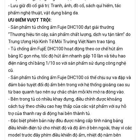
- Lưu giữ đồ cổ giá trị: Tranh, ảnh, đồ cổ, sách quí hiếm, tác
phẩm nghệ thuật, vật dụng bằng da.
ƯU ĐIỂM VƯỢT TRỘI:
- Sản phẩm tủ chống ẩm Fujie DHC100 đạt giải thưởng
“Thương hiệu tin cậy, sản phẩm chất lượng, dịch vụ tận tâm” do
Trung Ương Hội Kinh Tế Môi Trường Việt Nam trao tặng.
- Tủ chống ẩm FujiE DHC100 hoạt động theo cơ chế hút ẩm
bằng IC gọn nhẹ, tốc độ hút ẩm nhanh gấp 10 lần và tiêu hao
điện năng chỉ bằng 1/10 so với sản phẩm sử dụng công nghệ
cũ.
- Sản phẩm tủ chống ẩm Fujie DHC100 có thể chịu sự va đập và
đảm bảo tuyệt đối độ ẩm bên trong với hệ thống gioăng cao su
từ bao quanh tạo nên sự chắc chắn mỗi khi mở ra đóng vào.
- Bên trong tủ có nhiều khay đựng, điều chỉnh được khoảng
cách tuỳ theo chiều cao hay thấp của các vật phẩm với sự hỗ
trợ của thanh ray di động hai bên thành tủ.
- Đặc biệt phiên bản này đều được nâng cấp tính năng bảng
điều khiển điện tử cho nhiệt độ và độ ẩm ở bên ngoài, thay vì các
model trước đây phím điều khiển độ ẩm, nhiệt độ nằm bên