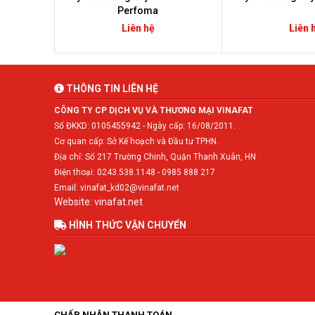
Perfoma
Liên hệ
Liên 
THÔNG TIN LIÊN HỆ
CÔNG TY CP DỊCH VỤ VÀ THƯƠNG MẠI VINAFAT
Số ĐKKD: 0105455942 - Ngày cấp: 16/08/2011.
Cơ quan cấp: Sở Kế hoạch và Đầu tư TPHN.
Địa chỉ: Số 217 Trường Chinh, Quận Thanh Xuân, HN
Điện thoại: 0243.538.1148 - 0985 888 217
Email: vinafat_kd02@vinafat.net
Website: vinafat.net
HÌNH THỨC VẬN CHUYỂN
CHẤP NHẬN THANH TOÁN