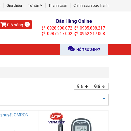
ệ
Giới thiệu
Tư vấn
Thanh toán
Chính sách bảo hành
Bán Hàng Online
Giỏ hàng
0
0928.990.072
0985.888.217
0987.217.002
0962.217.008
HỖ TRỢ 24H/7
Giá
Giá