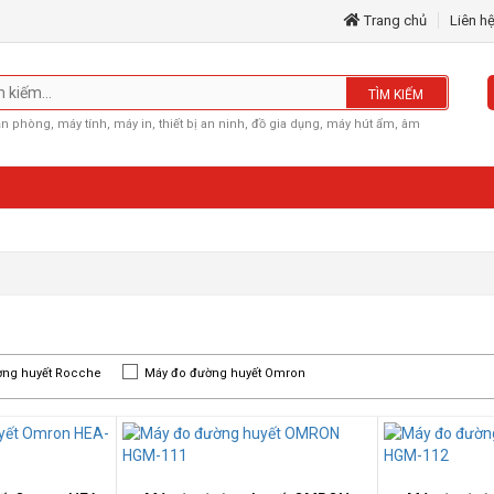
Trang chủ
Liên h
TÌM KIẾM
văn phòng, máy tính, máy in, thiết bị an ninh, đồ gia dụng, máy hút ẩm, âm
ờng huyết Rocche
Máy đo đường huyết Omron