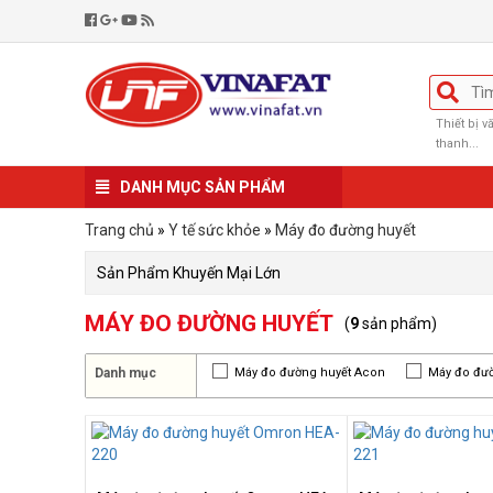
Thiết bị 
thanh...
DANH MỤC SẢN PHẨM
Trang chủ
»
Y tế sức khỏe
»
Máy đo đường huyết
Sản Phẩm Khuyến Mại Lớn
MÁY ĐO ĐƯỜNG HUYẾT
(
9
sản phẩm)
Danh mục
Máy đo đường huyết Acon
Máy đo đư