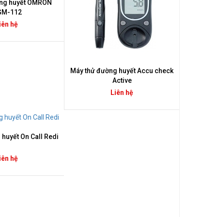
ng huyết OMRON
GM-112
iên hệ
Máy thử đường huyết Accu check
Active
Liên hệ
huyết On Call Redi
iên hệ