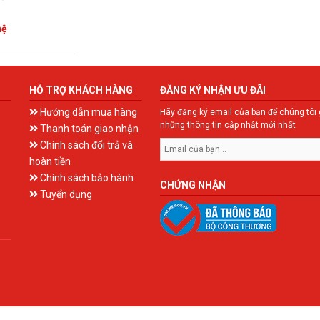
hệ
HỖ TRỢ KHÁCH HÀNG
ĐĂNG KÝ NHẬN ƯU ĐÃI
Hướng dẫn mua hàng
Hãy đăng ký email của bạn để chúng tôi 
những thông tin cập nhật mới nhất
Thanh toán giao nhận
Chính sách đổi trả và
hoàn tiền
Chính sách bảo hành
CHỨNG NHẬN
Tuyển dụng