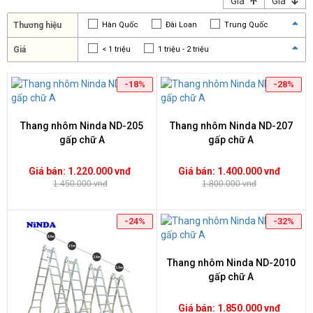
Giá
Giá
Thương hiệu
Hàn Quốc
Đài Loan
Trung Quốc
Nhật Bản
Việt Nam
Giá
< 1 triệu
1 triệu - 2 triệu
2 triệu - 3 triệu
3 triệu - 4 triệu
-18%
-28%
> 4 triệu
Thang nhôm Ninda ND-205
Thang nhôm Ninda ND-207
gấp chữ A
gấp chữ A
Giá bán: 1.220.000 vnđ
Giá bán: 1.400.000 vnđ
1.450.000 vnđ
1.800.000 vnđ
-24%
-32%
Thang nhôm Ninda ND-2010
gấp chữ A
Giá bán: 1.850.000 vnđ