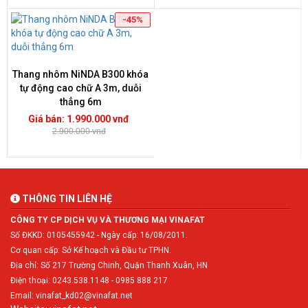
-45%
Thang nhôm NiNDA B300 khóa
tự động cao chữ A 3m, duỗi
thẳng 6m
Giá bán: 1.990.000 vnđ
2.900.000 vnđ
THÔNG TIN LIÊN HỆ
CÔNG TY CP DỊCH VỤ VÀ THƯƠNG MẠI VINAFAT
Số ĐKKD: 0105455942 - Ngày cấp: 16/08/2011.
Cơ quan cấp: Sở Kế hoạch và Đầu tư TPHN.
Địa chỉ: Số 217 Trường Chinh, Quận Thanh Xuân, HN
Điện thoại: 0243.538.1148 - 0985 888 217
Email: vinafat_kd02@vinafat.net