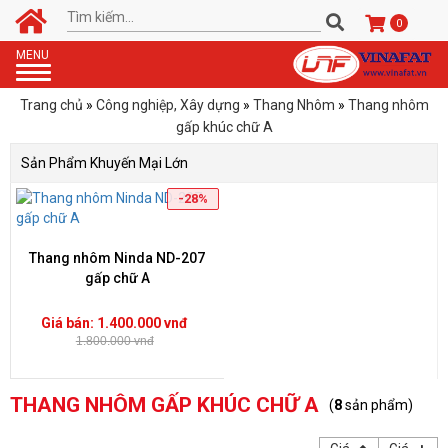
0
Toggle
MENU
navigation
Trang chủ
»
Công nghiệp, Xây dựng
»
Thang Nhôm
»
Thang nhôm
gấp khúc chữ A
Sản Phẩm Khuyến Mại Lớn
-28%
Thang nhôm Ninda ND-207
gấp chữ A
Giá bán: 1.400.000 vnđ
1.800.000 vnđ
THANG NHÔM GẤP KHÚC CHỮ A
(
8
sản phẩm)