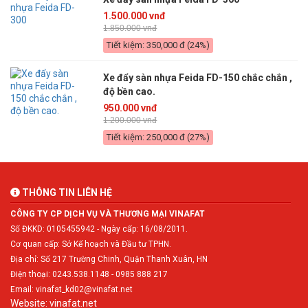
1.500.000 vnđ
1.850.000 vnđ
Tiết kiệm: 350,000 đ (24%)
Xe đẩy sàn nhựa Feida FD-150 chắc chắn ,
độ bền cao.
950.000 vnđ
1.200.000 vnđ
Tiết kiệm: 250,000 đ (27%)
THÔNG TIN LIÊN HỆ
CÔNG TY CP DỊCH VỤ VÀ THƯƠNG MẠI VINAFAT
Số ĐKKD: 0105455942 - Ngày cấp: 16/08/2011.
Cơ quan cấp: Sở Kế hoạch và Đầu tư TPHN.
Địa chỉ: Số 217 Trường Chinh, Quận Thanh Xuân, HN
Điện thoại: 0243.538.1148 - 0985 888 217
Email: vinafat_kd02@vinafat.net
Website: vinafat.net